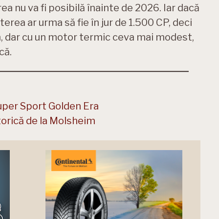
a nu va fi posibilă înainte de 2026. Iar dacă
terea ar urma să fie în jur de 1.500 CP, deci
n, dar cu un motor termic ceva mai modest,
că.
Super Sport Golden Era
torică de la Molsheim