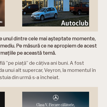
te unul dintre cele mai așteptate momente,
en mediu. Pe măsură ce ne apropiem de acest
rmațiile pe această temă.
ă ”pe piață” de câțiva ani buni. A fost
da unui alt supercar, Veyron, la momentul în
stuia din urmă s-a încheiat.