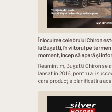
Înlocuirea celebrului Chiron es
la Bugatti, în viitorul pe term
moment, încep să apară și info
Reamintim, Bugatti Chiron se afl
lansat în 2016, pentru a-i succe
care producția planificată a ace