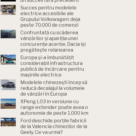
un succes fără precedent
Succes pentru modelele
electrice accesibile ale
Grupului Volkswagen: deja
peste 70.000 de comenzi
Confruntată cu scăderea
vânzărilor și apariția unei
concurențe acerbe, Dacia își
pregătește relansarea
Europa și-a îmbunătățit
considerabil infrastructura
publică de încărcare pentru
mașinile electrice
Modelele chinezești încep să
reducă decalajul la volumele
de vânzări în Europa
XPeng L03 în versiune cu
range extender poate avea o
autonomie de peste 1.000 km
Ford deschide porțile fabricii
de la Valencia chinezilor de la
Geely. Ce va urma?