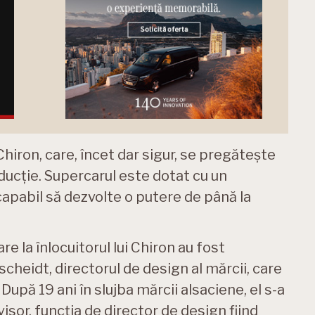
 Chiron, care, încet dar sigur, se pregătește
ucție. Supercarul este dotat cu un
 capabil să dezvolte o putere de până la
re la înlocuitorul lui Chiron au fost
cheidt, directorul de design al mărcii, care
După 19 ani în slujba mărcii alsaciene, el s-a
isor, funcția de director de design fiind