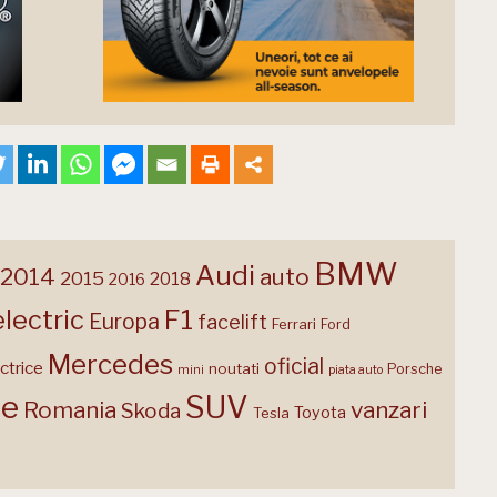
BMW
Audi
2014
auto
2015
2018
2016
F1
electric
Europa
facelift
Ferrari
Ford
Mercedes
oficial
ctrice
noutati
Porsche
mini
piata auto
te
SUV
Romania
vanzari
Skoda
Toyota
Tesla