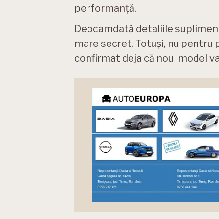
performanță.
Deocamdată detaliile suplimenta
mare secret. Totuși, nu pentru 
confirmat deja că noul model va 