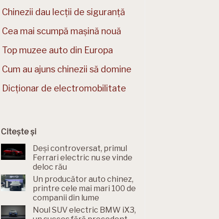
Chinezii dau lecții de siguranță
Cea mai scumpă mașină nouă
Top muzee auto din Europa
Cum au ajuns chinezii să domine
Dicționar de electromobilitate
Citește și
Deși controversat, primul
Ferrari electric nu se vinde
deloc rău
Un producător auto chinez,
printre cele mai mari 100 de
companii din lume
Noul SUV electric BMW iX3,