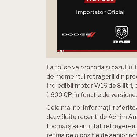
La fel se va proceda și cazul lui
de momentul retragerii din prod
incredibil motor W16 de 8 litri,
1.600 CP, în funcție de versiune.
Cele mai noi informații referitoa
dezvăluite recent, de Achim Ans
tocmai și-a anunțat retragerea. 
retras pe o poziție de senior adv