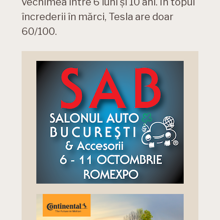
vechimea între 6 luni și 10 ani. În topul
încrederii în mărci, Tesla are doar
60/100.