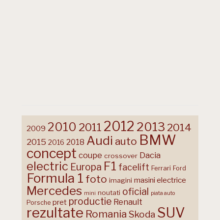
2012
2013
2010
2011
2014
2009
BMW
Audi
auto
2015
2018
2016
concept
coupe
Dacia
crossover
F1
electric
Europa
facelift
Ferrari
Ford
Formula 1
foto
masini electrice
imagini
Mercedes
oficial
noutati
mini
piata auto
productie
Renault
pret
Porsche
rezultate
SUV
Romania
Skoda