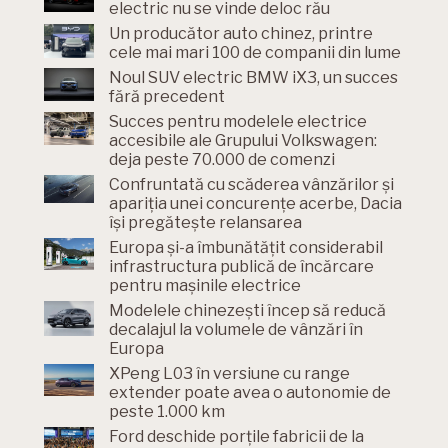
electric nu se vinde deloc rău
Un producător auto chinez, printre
cele mai mari 100 de companii din lume
Noul SUV electric BMW iX3, un succes
fără precedent
Succes pentru modelele electrice
accesibile ale Grupului Volkswagen:
deja peste 70.000 de comenzi
Confruntată cu scăderea vânzărilor și
apariția unei concurențe acerbe, Dacia
își pregătește relansarea
Europa și-a îmbunătățit considerabil
infrastructura publică de încărcare
pentru mașinile electrice
Modelele chinezești încep să reducă
decalajul la volumele de vânzări în
Europa
XPeng L03 în versiune cu range
extender poate avea o autonomie de
peste 1.000 km
Ford deschide porțile fabricii de la