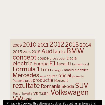
2012
2013
2010
2011
2014
2009
BMW
Audi
auto
2015
2018
2016
concept
coupe
Dacia
crossover
F1
electric
Europa
facelift
Ferrari
Ford
Formula 1
foto
masini electrice
imagini
Mercedes
oficial
noutati
mini
piata auto
productie
Renault
pret
Porsche
rezultate
SUV
Romania
Skoda
Volkswagen
vanzari
Toyota
Tesla
VW
WRC
Privacy & Cookies: This site uses cookies. By continuing to use this