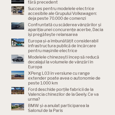
fără precedent
Succes pentru modelele electrice
accesibile ale Grupului Volkswagen:
deja peste 70.000 de comenzi
Confruntată cu scăderea vânzărilor și
apariția unei concurențe acerbe, Dacia
își pregătește relansarea
Europa și-a îmbunătățit considerabil
infrastructura publică de încărcare
pentru mașinile electrice
Modelele chinezești încep să reducă
decalajul la volumele de vânzări în
Europa
XPeng L03 în versiune cu range
extender poate avea o autonomie de
peste 1.000 km
Ford deschide porțile fabricii de la
Valencia chinezilor de la Geely. Ce va
urma?
BMW și-a anulat participarea la
Salonul de la Paris