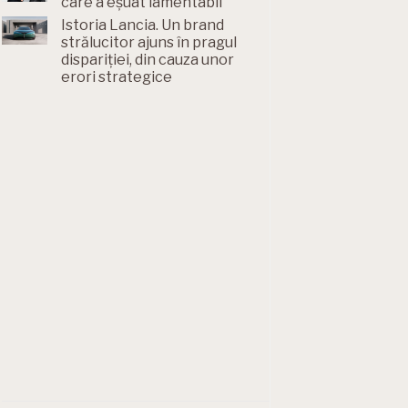
care a eșuat lamentabil
Istoria Lancia. Un brand
strălucitor ajuns în pragul
dispariției, din cauza unor
erori strategice