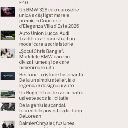
F40
Un BMW 328 cu o caroserie
unică a câștigat marele
premiu la Concorso
d'Eleganza Villa d'Este 2026
Auto Union Lucca. Audi
Tradition a reconstruit un
model care a scris istorie
„Șocul Chris Bangle”.
Modelele BMW care au
divizat lumea și pe care
nimeni nu le uită
Bertone - o istorie fascinantă.
De la un simplu atelier, la o
legendă a designului auto
Un Bugatti foarte rar cu patru
uși este scos la licitație
De la geniu la scandal.
Incredibila poveste a lui John
DeLorean
DaimlerChrysler, fuziunea