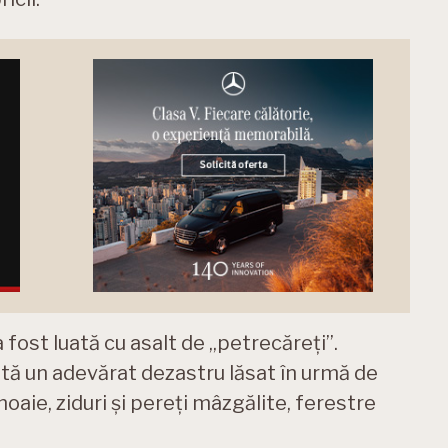
a fost luată cu asalt de „petrecăreți”.
tă un adevărat dezastru lăsat în urmă de
aie, ziduri și pereți mâzgălite, ferestre