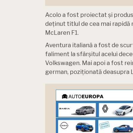
Acolo a fost proiectat și produ
deținut titlul de cea mai rapidă
McLaren F1.
Aventura italiană a fost de scur
faliment la sfârșitul acelui dece
Volkswagen. Mai apoi a fost re
german, poziționată deasupra L