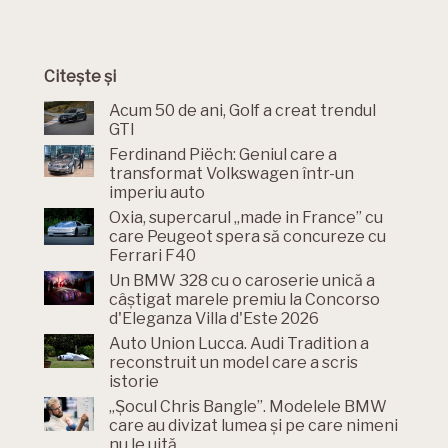
Citește și
Acum 50 de ani, Golf a creat trendul
GTI
Ferdinand Piëch: Geniul care a
transformat Volkswagen într-un
imperiu auto
Oxia, supercarul „made in France” cu
care Peugeot spera să concureze cu
Ferrari F40
Un BMW 328 cu o caroserie unică a
câștigat marele premiu la Concorso
d'Eleganza Villa d'Este 2026
Auto Union Lucca. Audi Tradition a
reconstruit un model care a scris
istorie
„Șocul Chris Bangle”. Modelele BMW
care au divizat lumea și pe care nimeni
nu le uită