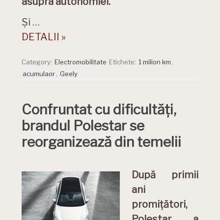
asupra autonomiei.
Și …
DETALII »
Category:
Electromobilitate
Etichete:
1 milion km
,
acumulaor
,
Geely
Confruntat cu dificultăți,
brandul Polestar se
reorganizează din temelii
După primii
ani
promițători,
Polestar a