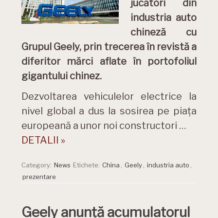
jucători din
industria auto
chineză cu
Grupul Geely, prin trecerea în revistă a
diferitor mărci aflate în portofoliul
gigantului chinez.
Dezvoltarea vehiculelor electrice la
nivel global a dus la sosirea pe piața
europeană a unor noi constructori …
DETALII »
Category:
News
Etichete:
China
,
Geely
,
industria auto
,
prezentare
Geely anunță acumulatorul