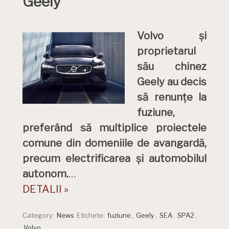
Geely
Volvo și
proprietarul
său chinez
Geely au decis
să renunțe la
fuziune,
preferând să multiplice proiectele
comune din domeniile de avangardă,
precum electrificarea și automobilul
autonom.
…
DETALII »
Category:
News
Etichete:
fuziune
,
Geely
,
SEA
,
SPA2
,
Volvo