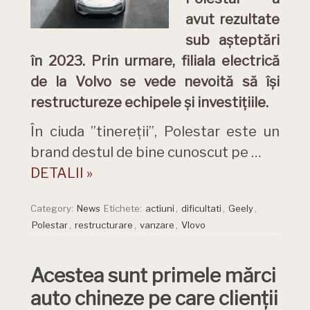
avut rezultate
sub așteptări
în 2023. Prin urmare, filiala electrică
de la Volvo se vede nevoită să își
restructureze echipele și investițiile.
În ciuda ”tinereții”, Polestar este un
brand destul de bine cunoscut pe …
DETALII »
Category:
News
Etichete:
actiuni
,
dificultati
,
Geely
,
Polestar
,
restructurare
,
vanzare
,
Vlovo
Acestea sunt primele mărci
auto chineze pe care clienții