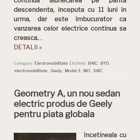
continua alunecarea pe panta
descendenta, inceputa cu 11 luni in
urma, dar este imbucurator ca
vanzarea celor electrice continua sa
creasca.
…
DETALII »
Category:
Electromobilitate
Etichete:
BAIC
,
BYD
,
electromobilitate
,
Geely
,
Model 3
,
NIO
,
SAIC
Geometry A, un nou sedan
electric produs de Geely
pentru piata globala
Incetineala cu