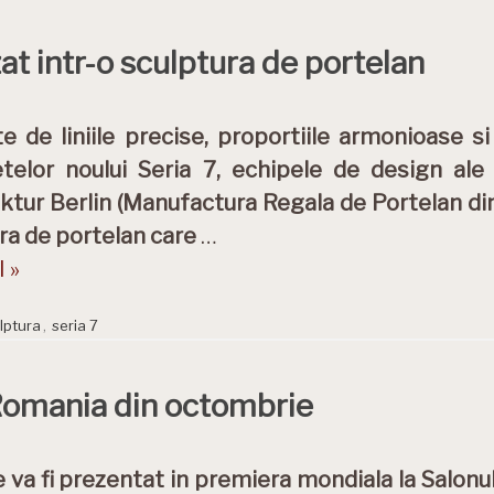
t intr-o sculptura de portelan
te de liniile precise, proportiile armonioase s
telor noului Seria 7, echipele de design al
tur Berlin (Manufactura Regala de Portelan din 
ra de portelan care
…
 »
lptura
,
seria 7
Romania din octombrie
 va fi prezentat in premiera mondiala la Salonul