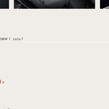
BMW 7
,
seria 7
 »