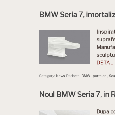
BMW Seria 7, imortaliza
Inspira
suprafe
Manufak
sculptu
DETALII
Category:
News
Etichete:
BMW
,
portelan
,
Scu
Noul BMW Seria 7, in 
Dupa ce