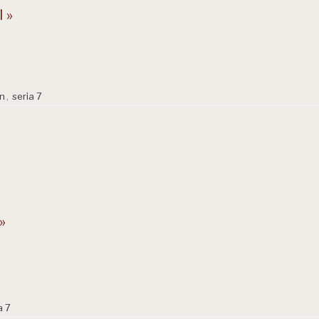
 »
n
,
seria 7
»
a 7