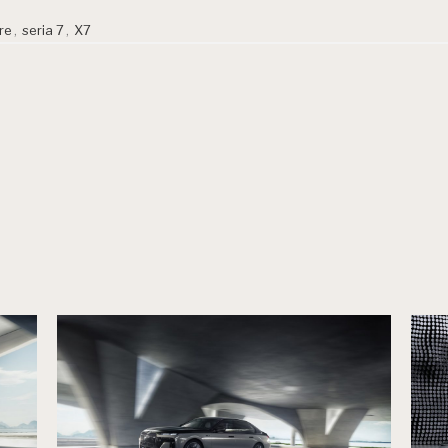
re
,
seria 7
,
X7