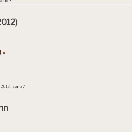
seria 7
2012)
 »
t 2012
,
seria 7
nn