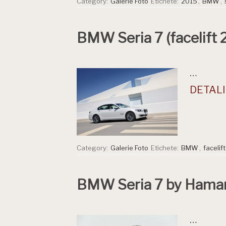
Category:
Galerie Foto
Etichete:
2015
,
BMW
,
BMW Seria 7 (facelift 
…
DETALII
Category:
Galerie Foto
Etichete:
BMW
,
facelif
BMW Seria 7 by Hama
…