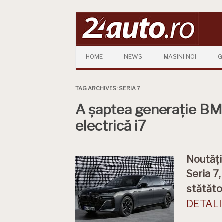
Skip to content
HOME
NEWS
MASINI NOI
G
TAG ARCHIVES:
SERIA 7
A șaptea generație BMW
electrică i7
Noutăți
Seria 7
stătăto
DETALII