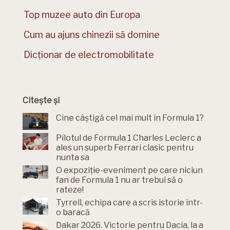
Top muzee auto din Europa
Cum au ajuns chinezii să domine
Dicționar de electromobilitate
Citește și
Cine câștigă cel mai mult în Formula 1?
Pilotul de Formula 1 Charles Leclerc a
ales un superb Ferrari clasic pentru
nunta sa
O expoziție-eveniment pe care niciun
fan de Formula 1 nu ar trebui să o
rateze!
Tyrrell, echipa care a scris istorie într-
o baracă
Dakar 2026. Victorie pentru Dacia, la a