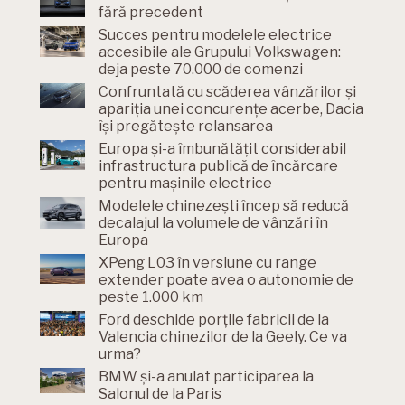
fără precedent
Succes pentru modelele electrice
accesibile ale Grupului Volkswagen:
deja peste 70.000 de comenzi
Confruntată cu scăderea vânzărilor și
apariția unei concurențe acerbe, Dacia
își pregătește relansarea
Europa și-a îmbunătățit considerabil
infrastructura publică de încărcare
pentru mașinile electrice
Modelele chinezești încep să reducă
decalajul la volumele de vânzări în
Europa
XPeng L03 în versiune cu range
extender poate avea o autonomie de
peste 1.000 km
Ford deschide porțile fabricii de la
Valencia chinezilor de la Geely. Ce va
urma?
BMW și-a anulat participarea la
Salonul de la Paris