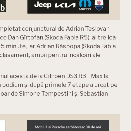
mpletat conjunctural de Adrian Teslovan
ce Dan Gîrtofan (Skoda Fabia R5), al treilea
 cu 5 minute, iar Adrian Răspopa (Skoda Fabia
n clasament, ambii pentru încălcări ale
anul acesta de la Citroen DS3 R3T Max la
ea podium și după primele 7 etape a urcat pe
t doar de Simone Tempestini și Sebastian