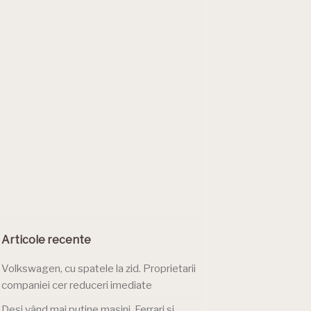
Articole recente
Volkswagen, cu spatele la zid. Proprietarii
companiei cer reduceri imediate
Deși vând mai puține mașini, Ferrari și