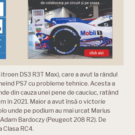
Citroen DS3 R3T Max), care a avut la rândul
ncheind PS7 cu probleme tehnice. Acesta a
nde din cauza unei pene de cauciuc, ratând
um în 2021. Maior a avut însă o victorie
colo unde pe podium au mai urcat Marius
i Adam Bardoczy (Peugeot 208 R2). De
la Clasa RC4.