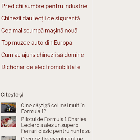
Predicții sumbre pentru industrie
Chinezii dau lecții de siguranță
Cea mai scumpă mașină nouă
Top muzee auto din Europa
Cum au ajuns chinezii să domine
Dicționar de electromobilitate
Citește și
Cine câștigă cel mai mult în
Formula 1?
Pilotul de Formula 1 Charles
Leclerc a ales un superb
Ferrari clasic pentru nunta sa
O expoziție-eveniment pe