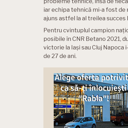
probleme tehnice, însă de fieca
iar echipa tehnică mi-a fost de 
ajuns astfel la al treilea succes 
Pentru cvintuplul campion națio
posibile în CNR Betano 2021, dup
victorie la Iași sau Cluj Napoca i
de 27 de ani.