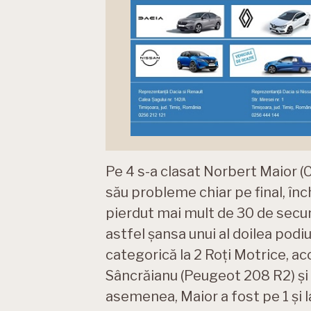
Pe 4 s-a clasat Norbert Maior (
său probleme chiar pe final, î
pierdut mai mult de 30 de secu
astfel șansa unui al doilea podi
categorică la 2 Roți Motrice, a
Sâncrăianu (Peugeot 208 R2) ș
asemenea, Maior a fost pe 1 și 