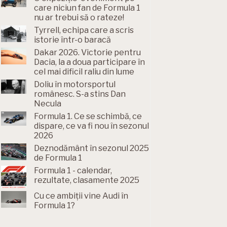
care niciun fan de Formula 1
nu ar trebui să o rateze!
Tyrrell, echipa care a scris
istorie într-o baracă
Dakar 2026. Victorie pentru
Dacia, la a doua participare în
cel mai dificil raliu din lume
Doliu în motorsportul
românesc. S-a stins Dan
Necula
Formula 1. Ce se schimbă, ce
dispare, ce va fi nou în sezonul
2026
Deznodământ în sezonul 2025
de Formula 1
Formula 1 - calendar,
rezultate, clasamente 2025
Cu ce ambiții vine Audi în
Formula 1?