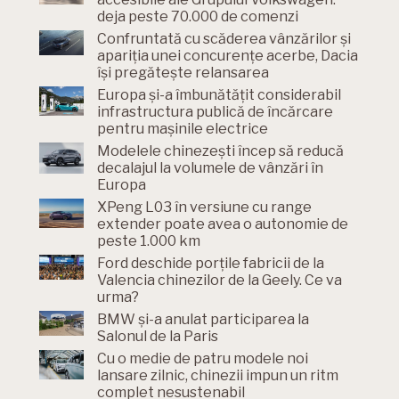
deja peste 70.000 de comenzi
Confruntată cu scăderea vânzărilor și
apariția unei concurențe acerbe, Dacia
își pregătește relansarea
Europa și-a îmbunătățit considerabil
infrastructura publică de încărcare
pentru mașinile electrice
Modelele chinezești încep să reducă
decalajul la volumele de vânzări în
Europa
XPeng L03 în versiune cu range
extender poate avea o autonomie de
peste 1.000 km
Ford deschide porțile fabricii de la
Valencia chinezilor de la Geely. Ce va
urma?
BMW și-a anulat participarea la
Salonul de la Paris
Cu o medie de patru modele noi
lansare zilnic, chinezii impun un ritm
complet nesustenabil