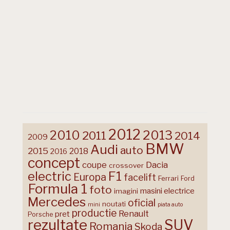
2012
2013
2010
2011
2014
2009
BMW
Audi
auto
2015
2018
2016
concept
coupe
Dacia
crossover
F1
electric
Europa
facelift
Ferrari
Ford
Formula 1
foto
masini electrice
imagini
Mercedes
oficial
noutati
mini
piata auto
productie
Renault
pret
Porsche
rezultate
SUV
Romania
Skoda