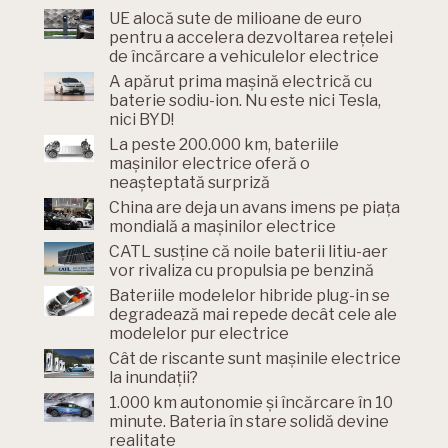
UE alocă sute de milioane de euro
pentru a accelera dezvoltarea rețelei
de încărcare a vehiculelor electrice
A apărut prima mașină electrică cu
baterie sodiu-ion. Nu este nici Tesla,
nici BYD!
La peste 200.000 km, bateriile
mașinilor electrice oferă o
neașteptată surpriză
China are deja un avans imens pe piața
mondială a mașinilor electrice
CATL susține că noile baterii litiu-aer
vor rivaliza cu propulsia pe benzină
Bateriile modelelor hibride plug-in se
degradează mai repede decât cele ale
modelelor pur electrice
Cât de riscante sunt mașinile electrice
la inundații?
1.000 km autonomie și încărcare în 10
minute. Bateria în stare solidă devine
realitate