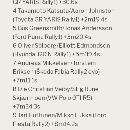
GR YARIS Rally1) +30.6s
4 Takamoto Katsuta/Aaron Johnston
(Toyota GR YARIS Rally1) +2m19.4s
5 Gus Greensmith/Jonas Andersson
(Ford Puma Rally1) +3m20.4s
6 Oliver Solberg/Elliott Edmondson
(Hyundai i20 N Rally1) +5m39.4s
7 Andreas Mikkelsen/Torstein
Eriksen (Škoda Fabia Rally2 evo)
+7m11.1s
8 Ole Christian Veiby/Stig Rune
Skjærmoen (VW Polo GTI R5)
+7m34.3s
9 Jari Huttunen/Mikko Lukka (Ford
Fiesta Rally2) +8m14.2s