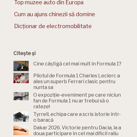
Top muzee auto din Europa
Cum au ajuns chinezii să domine
Dicționar de electromobilitate
Citește și
Cine câștigă cel mai mult în Formula 1?
Pilotul de Formula 1 Charles Leclerc a
ales un superb Ferrari clasic pentru
nunta sa
O expoziție-eveniment pe care niciun
fan de Formula 1 nu ar trebui să o
rateze!
Tyrrell, echipa care a scris istorie într-
o baracă
Dakar 2026. Victorie pentru Dacia, la a
doua participare în cel mai dificil raliu