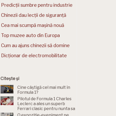
Predicții sumbre pentru industrie
Chinezii dau lecții de siguranță
Cea mai scumpă mașină nouă
Top muzee auto din Europa
Cum au ajuns chinezii să domine
Dicționar de electromobilitate
Citește și
Cine câștigă cel mai mult în
Formula 1?
Pilotul de Formula 1 Charles
Leclerc a ales un superb
Ferrari clasic pentru nunta sa
O expoziție-eveniment pe