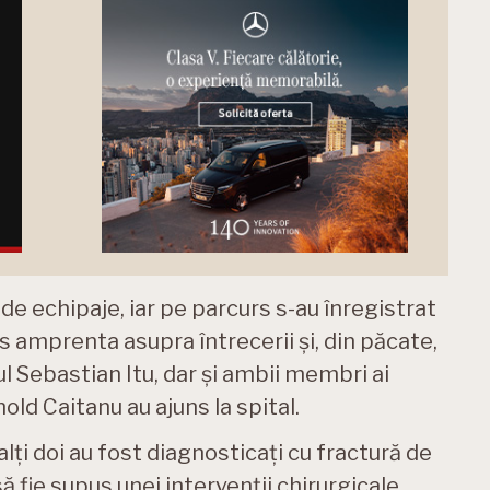
de echipaje, iar pe parcurs s-au înregistrat
s amprenta asupra întrecerii și, din păcate,
l Sebastian Itu, dar și ambii membri ai
old Caitanu au ajuns la spital.
lalți doi au fost diagnosticați cu fractură de
 fie supus unei intervenții chirurgicale.