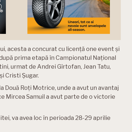
lui, acesta a concurat cu licență one event și
er după prima etapă în Campionatul Național
ni, urmat de Andrei Gîrtofan, Jean Tatu,
i Cristi Șugar.
la Două Roți Motrice, unde a avut un avantaj
ce Mircea Samuil a avut parte de o victorie
ei, va avea loc în perioada 28-29 aprilie