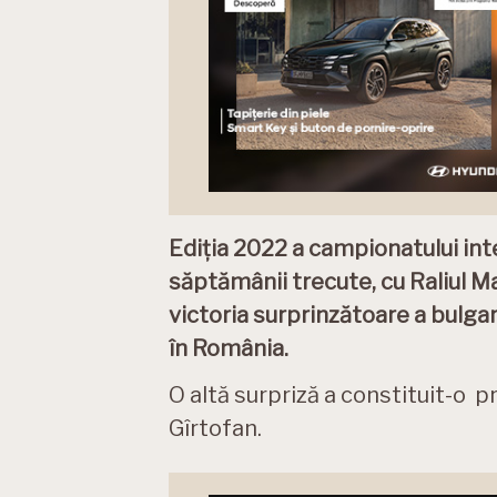
Ediția 2022 a campionatului inter
săptămânii trecute, cu Raliul M
victoria surprinzătoare a bulgaru
în România.
O altă surpriză a constituit-o 
Gîrtofan.