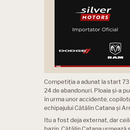
Competiția a adunat la start 73 
24 de abandonuri. Ploaia și-a pu
în urma unor accidente, copilotu
echipajului Cătălin Catana și Arn
Itu a fost deja externat, dar cei
bazin. Cătălin Catana urmează să