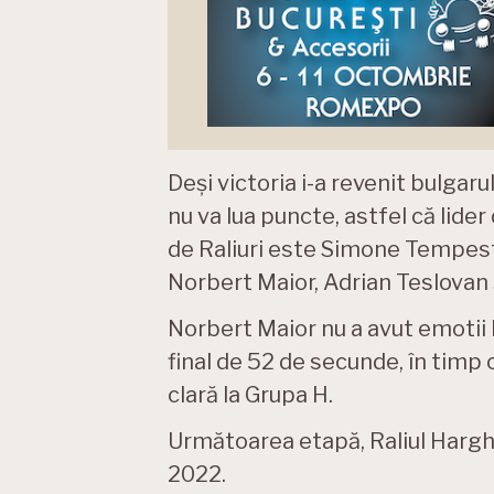
Deși victoria i-a revenit bulgaru
nu va lua puncte, astfel că lid
de Raliuri este Simone Tempesti
Norbert Maior, Adrian Teslovan ș
Norbert Maior nu a avut emotii 
final de 52 de secunde, în timp 
clară la Grupa H.
Următoarea etapă, Raliul Harghit
2022.