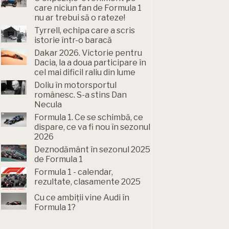
care niciun fan de Formula 1
nu ar trebui să o rateze!
Tyrrell, echipa care a scris
istorie într-o baracă
Dakar 2026. Victorie pentru
Dacia, la a doua participare în
cel mai dificil raliu din lume
Doliu în motorsportul
românesc. S-a stins Dan
Necula
Formula 1. Ce se schimbă, ce
dispare, ce va fi nou în sezonul
2026
Deznodământ în sezonul 2025
de Formula 1
Formula 1 - calendar,
rezultate, clasamente 2025
Cu ce ambiții vine Audi în
Formula 1?