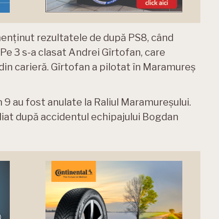
 menținut rezultatele de după PS8, când
 Pe 3 s-a clasat Andrei Gîrtofan, care
in carieră. Gîrtofan a pilotat în Maramureș
n 9 au fost anulate la Raliul Maramureșului.
diat după accidentul echipajului Bogdan