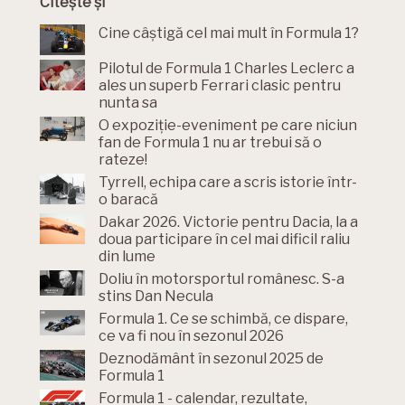
Citește și
Cine câștigă cel mai mult în Formula 1?
Pilotul de Formula 1 Charles Leclerc a
ales un superb Ferrari clasic pentru
nunta sa
O expoziție-eveniment pe care niciun
fan de Formula 1 nu ar trebui să o
rateze!
Tyrrell, echipa care a scris istorie într-
o baracă
Dakar 2026. Victorie pentru Dacia, la a
doua participare în cel mai dificil raliu
din lume
Doliu în motorsportul românesc. S-a
stins Dan Necula
Formula 1. Ce se schimbă, ce dispare,
ce va fi nou în sezonul 2026
Deznodământ în sezonul 2025 de
Formula 1
Formula 1 - calendar, rezultate,