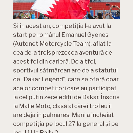
Și în acest an, competiția l-a avut la
start pe românul Emanuel Gyenes
(Autonet Motorcycle Team), aflat la
cea de-a treisprezecea aventură de
acest fel din carieră. De altfel,
sportivul sătmărean are deja statutul
de “Dakar Legend”, care se oferă doar
acelor competitori care au participat
la cel puțin zece ediții de Dakar. Înscris
la Malle Moto, clasă al cărei trofeu îl
are deja în palmares, Mani a încheiat
competiţia pe locul 27 la general și pe
locul 11 la Rally 2.