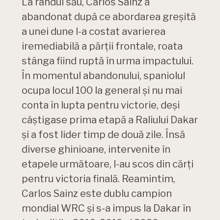
La rândul său, Carlos Sainz a
abandonat după ce abordarea greșită
a unei dune l-a costat avarierea
iremediabilă a părții frontale, roata
stânga fiind ruptă în urma impactului.
În momentul abandonului, spaniolul
ocupa locul 100 la general şi nu mai
conta în lupta pentru victorie, deși
câştigase prima etapă a Raliului Dakar
şi a fost lider timp de două zile. Însă
diverse ghinioane, intervenite în
etapele următoare, l-au scos din cărţi
pentru victoria finală. Reamintim,
Carlos Sainz este dublu campion
mondial WRC și s-a impus la Dakar în