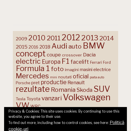
2012
2013
2010
2011
2014
2009
BMW
Audi
auto
2015
2018
2016
concept
coupe
Dacia
crossover
F1
electric
Europa
facelift
Ferrari
Ford
Formula 1
foto
masini electrice
imagini
Mercedes
oficial
noutati
mini
piata auto
productie
Renault
pret
Porsche
rezultate
SUV
Romania
Skoda
Volkswagen
vanzari
Toyota
Tesla
VW
WRC
Privacy & Cookies: This site uses cookies. By continuing to use this
website, you agree to their use.
Politică
To find out more, including how to control cookies, see here:
cookie-uri