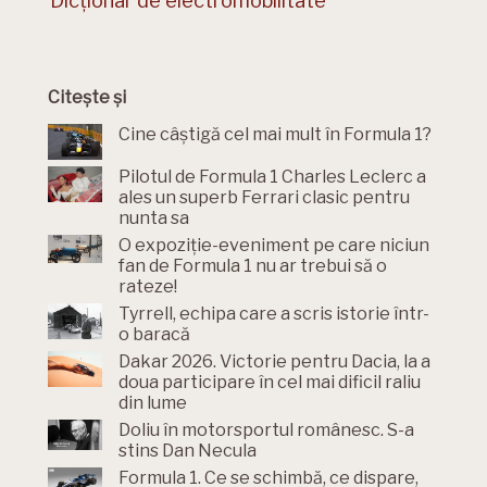
Dicționar de electromobilitate
Citește și
Cine câștigă cel mai mult în Formula 1?
Pilotul de Formula 1 Charles Leclerc a
ales un superb Ferrari clasic pentru
nunta sa
O expoziție-eveniment pe care niciun
fan de Formula 1 nu ar trebui să o
rateze!
Tyrrell, echipa care a scris istorie într-
o baracă
Dakar 2026. Victorie pentru Dacia, la a
doua participare în cel mai dificil raliu
din lume
Doliu în motorsportul românesc. S-a
stins Dan Necula
Formula 1. Ce se schimbă, ce dispare,