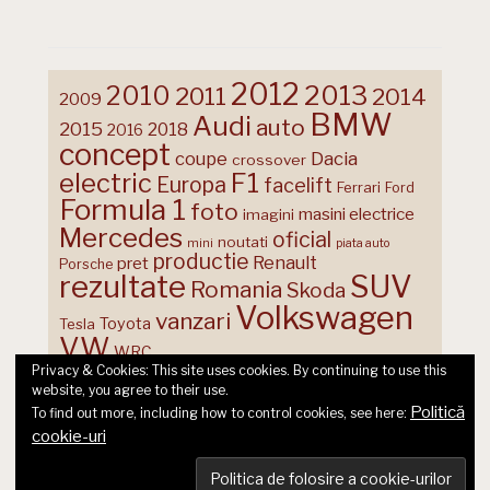
2012
2013
2010
2011
2014
2009
BMW
Audi
auto
2015
2018
2016
concept
coupe
Dacia
crossover
F1
electric
Europa
facelift
Ferrari
Ford
Formula 1
foto
masini electrice
imagini
Mercedes
oficial
noutati
mini
piata auto
productie
Renault
pret
Porsche
rezultate
SUV
Romania
Skoda
Volkswagen
vanzari
Toyota
Tesla
VW
WRC
Privacy & Cookies: This site uses cookies. By continuing to use this
website, you agree to their use.
Politică
To find out more, including how to control cookies, see here:
cookie-uri
© 2026 Ecart Media SRL | made by Nina Cocea &
infin