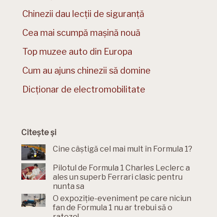
Chinezii dau lecții de siguranță
Cea mai scumpă mașină nouă
Top muzee auto din Europa
Cum au ajuns chinezii să domine
Dicționar de electromobilitate
Citește și
Cine câștigă cel mai mult în Formula 1?
Pilotul de Formula 1 Charles Leclerc a
ales un superb Ferrari clasic pentru
nunta sa
O expoziție-eveniment pe care niciun
fan de Formula 1 nu ar trebui să o
rateze!