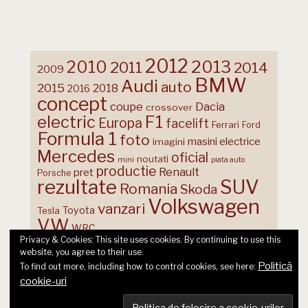
2012
2013
2010
2011
2014
2009
BMW
Audi
auto
2015
2018
2016
concept
coupe
Dacia
crossover
F1
electric
Europa
facelift
Ferrari
Ford
Formula 1
foto
masini electrice
imagini
Mercedes
oficial
noutati
mini
piata auto
productie
Renault
pret
Porsche
rezultate
SUV
Romania
Skoda
Volkswagen
vanzari
Toyota
Tesla
VW
WRC
Privacy & Cookies: This site uses cookies. By continuing to use this
website, you agree to their use.
Politică
To find out more, including how to control cookies, see here:
cookie-uri
© 2026 Ecart Media SRL | made by Nina Cocea &
infin