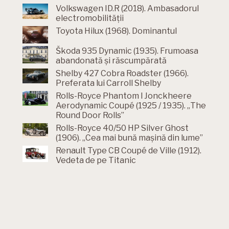
Volkswagen ID.R (2018). Ambasadorul
electromobilității
Toyota Hilux (1968). Dominantul
Škoda 935 Dynamic (1935). Frumoasa
abandonată și răscumpărată
Shelby 427 Cobra Roadster (1966).
Preferata lui Carroll Shelby
Rolls-Royce Phantom l Jonckheere
Aerodynamic Coupé (1925 / 1935). „The
Round Door Rolls”
Rolls-Royce 40/50 HP Silver Ghost
(1906). „Cea mai bună mașină din lume”
Renault Type CB Coupé de Ville (1912).
Vedeta de pe Titanic