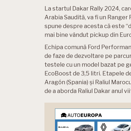
La startul Dakar Rally 2024, car
Arabia Saudită, va fi un Ranger
spune despre acesta că este “d
mai bine vândut pickup din Eur
Echipa comună Ford Performan
de faze de dezvoltare pe parcu
testele cu un model bazat pe g
EcoBoost de 3,5 litri. Etapele d
Aragón (Spania) și Raliul Marocul
de a aborda Raliul Dakar anul vii