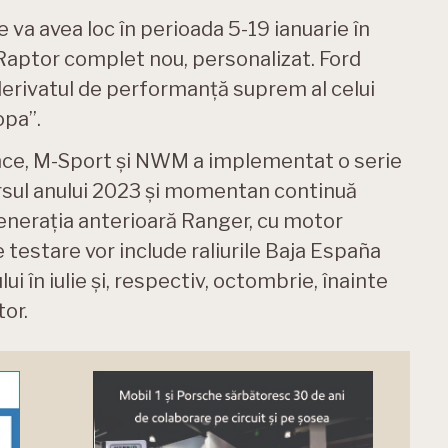
e va avea loc în perioada 5-19 ianuarie în
 Raptor complet nou, personalizat. Ford
erivatul de performanță suprem al celui
opa”.
ce, M-Sport și NWM a implementat o serie
rsul anului 2023 și momentan continuă
enerația anterioară Ranger, cu motor
e testare vor include raliurile Baja España
ui în iulie și, respectiv, octombrie, înainte
tor.