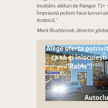
învățăm, alături de Ranger T1+ 
Împreună putem face lucruri ui
Arabică.”
Mark Rushbrook, director globa