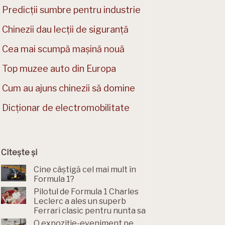
Predicții sumbre pentru industrie
Chinezii dau lecții de siguranță
Cea mai scumpă mașină nouă
Top muzee auto din Europa
Cum au ajuns chinezii să domine
Dicționar de electromobilitate
Citește și
Cine câștigă cel mai mult în
Formula 1?
Pilotul de Formula 1 Charles
Leclerc a ales un superb
Ferrari clasic pentru nunta sa
O expoziție-eveniment pe