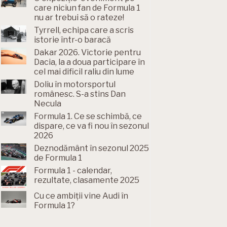
care niciun fan de Formula 1
nu ar trebui să o rateze!
Tyrrell, echipa care a scris
istorie într-o baracă
Dakar 2026. Victorie pentru
Dacia, la a doua participare în
cel mai dificil raliu din lume
Doliu în motorsportul
românesc. S-a stins Dan
Necula
Formula 1. Ce se schimbă, ce
dispare, ce va fi nou în sezonul
2026
Deznodământ în sezonul 2025
de Formula 1
Formula 1 - calendar,
rezultate, clasamente 2025
Cu ce ambiții vine Audi în
Formula 1?