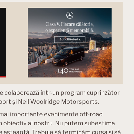
e colaborează într-un program cuprinzător
port și Neil Woolridge Motorsports.
ele mai importante evenimente off-road
 un obiectiv al nostru. Nu putem subestima
e așteaptă. Trebuie să terminăm cursa și să