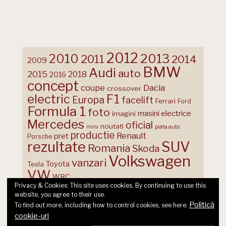
2012
2013
2010
2011
2014
2009
BMW
Audi
auto
2015
2018
2016
concept
coupe
Dacia
crossover
F1
electric
Europa
facelift
Ferrari
Ford
Formula 1
foto
masini electrice
imagini
Mercedes
oficial
noutati
mini
piata auto
productie
Renault
pret
Porsche
rezultate
SUV
Romania
Skoda
Volkswagen
vanzari
Toyota
Tesla
VW
WRC
Privacy & Cookies: This site uses cookies. By continuing to use this
website, you agree to their use.
Politică
To find out more, including how to control cookies, see here:
cookie-uri