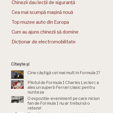
Chinezii dau lecții de siguranță
Cea mai scumpă mașină nouă
Top muzee auto din Europa
Cum au ajuns chinezii să domine
Dicționar de electromobilitate
Citește și
Cine câștigă cel mai mult în Formula 1?
Pilotul de Formula 1 Charles Leclerc a
ales un superb Ferrari clasic pentru
nunta sa
O expoziție-eveniment pe care niciun
fan de Formula 1 nu ar trebui să o
rateze!