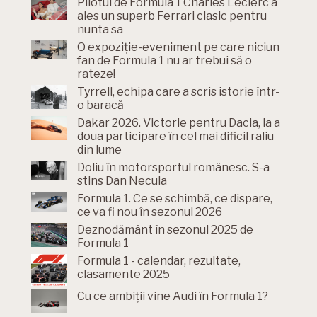
Pilotul de Formula 1 Charles Leclerc a
ales un superb Ferrari clasic pentru
nunta sa
O expoziție-eveniment pe care niciun
fan de Formula 1 nu ar trebui să o
rateze!
Tyrrell, echipa care a scris istorie într-
o baracă
Dakar 2026. Victorie pentru Dacia, la a
doua participare în cel mai dificil raliu
din lume
Doliu în motorsportul românesc. S-a
stins Dan Necula
Formula 1. Ce se schimbă, ce dispare,
ce va fi nou în sezonul 2026
Deznodământ în sezonul 2025 de
Formula 1
Formula 1 - calendar, rezultate,
clasamente 2025
Cu ce ambiții vine Audi în Formula 1?