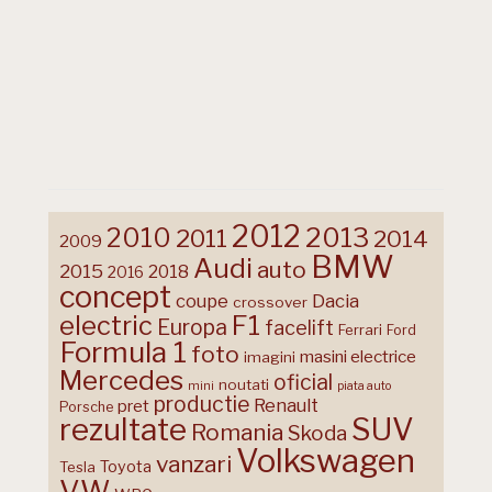
2012
2013
2010
2011
2014
2009
BMW
Audi
auto
2015
2018
2016
concept
coupe
Dacia
crossover
F1
electric
Europa
facelift
Ferrari
Ford
Formula 1
foto
masini electrice
imagini
Mercedes
oficial
noutati
mini
piata auto
productie
Renault
pret
Porsche
rezultate
SUV
Romania
Skoda
Volkswagen
vanzari
Toyota
Tesla
VW