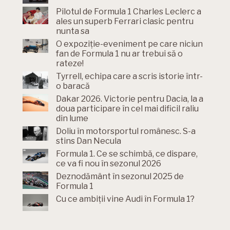
Pilotul de Formula 1 Charles Leclerc a
ales un superb Ferrari clasic pentru
nunta sa
O expoziție-eveniment pe care niciun
fan de Formula 1 nu ar trebui să o
rateze!
Tyrrell, echipa care a scris istorie într-
o baracă
Dakar 2026. Victorie pentru Dacia, la a
doua participare în cel mai dificil raliu
din lume
Doliu în motorsportul românesc. S-a
stins Dan Necula
Formula 1. Ce se schimbă, ce dispare,
ce va fi nou în sezonul 2026
Deznodământ în sezonul 2025 de
Formula 1
Cu ce ambiții vine Audi în Formula 1?