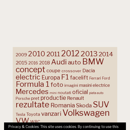
2012
2013
2010
2011
2014
2009
BMW
Audi
auto
2015
2018
2016
concept
coupe
Dacia
crossover
F1
electric
Europa
facelift
Ferrari
Ford
Formula 1
foto
masini electrice
imagini
Mercedes
oficial
noutati
mini
piata auto
productie
Renault
pret
Porsche
rezultate
SUV
Romania
Skoda
Volkswagen
vanzari
Toyota
Tesla
VW
WRC
Privacy & Cookies: This site uses cookies. By continuing to use this