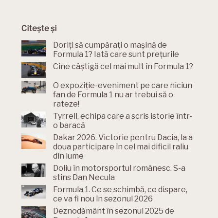
Citește și
Doriți să cumpărați o mașină de
Formula 1? Iată care sunt prețurile
Cine câștigă cel mai mult în Formula 1?
O expoziție-eveniment pe care niciun
fan de Formula 1 nu ar trebui să o
rateze!
Tyrrell, echipa care a scris istorie într-
o baracă
Dakar 2026. Victorie pentru Dacia, la a
doua participare în cel mai dificil raliu
din lume
Doliu în motorsportul românesc. S-a
stins Dan Necula
Formula 1. Ce se schimbă, ce dispare,
ce va fi nou în sezonul 2026
Deznodământ în sezonul 2025 de