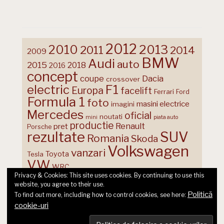
2012
2013
2010
2011
2014
2009
BMW
Audi
auto
2015
2018
2016
concept
coupe
Dacia
crossover
F1
electric
Europa
facelift
Ferrari
Ford
Formula 1
foto
masini electrice
imagini
Mercedes
oficial
noutati
mini
piata auto
productie
Renault
pret
Porsche
rezultate
SUV
Romania
Skoda
Volkswagen
vanzari
Toyota
Tesla
VW
WRC
Privacy & Cookies: This site uses cookies. By continuing to use this
website, you agree to their use.
Politică
To find out more, including how to control cookies, see here:
cookie-uri
© 2026 Ecart Media SRL | made by Nina Cocea &
infin