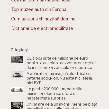
Top muzee auto din Europa
Cum au ajuns chinezii să domine
Dicționar de electromobilitate
Citește și
UE alocă sute de milioane de euro
pentru a accelera dezvoltarea rețelei
de încărcare a vehiculelor electrice
A apărut prima mașină electrică cu
baterie sodiu-ion. Nu este nici Tesla,
nici BYD!
La peste 200.000 km, bateriile
mașinilor electrice oferă o
neașteptată surpriză
China are deja un avans imens pe piața
mondială a mașinilor electrice