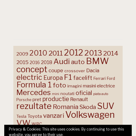
2012
2013
2010
2011
2014
2009
BMW
Audi
auto
2015
2018
2016
concept
coupe
Dacia
crossover
F1
electric
Europa
facelift
Ferrari
Ford
Formula 1
foto
masini electrice
imagini
Mercedes
oficial
noutati
mini
piata auto
productie
Renault
pret
Porsche
rezultate
SUV
Romania
Skoda
Volkswagen
vanzari
Toyota
Tesla
VW
WRC
Privacy & Cookies: This site uses cookies. By continuing to use this
website, you agree to their use.