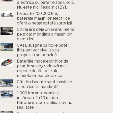
electrică cu baterie sodiu-ion.
Nu este nici Tesla, nici BYD!
La peste 200.000 km,
bateriile mașinilor electrice
oferă o neașteptată surpriză
China are deja un avans imens
pe piața mondială a mașinilor
electrice
CATL susține că noile baterii
litiu-aer vor rivaliza cu
propulsia pe benzină
Bateriile modelelor hibride
plug-in se degradează mai
repede decât cele ale
modelelor pur electrice
Cât de riscante sunt mașinile
electrice la inundații?
1.000 km autonomie și
încărcare în 10 minute.
Bateria în stare solidă devine
realitate