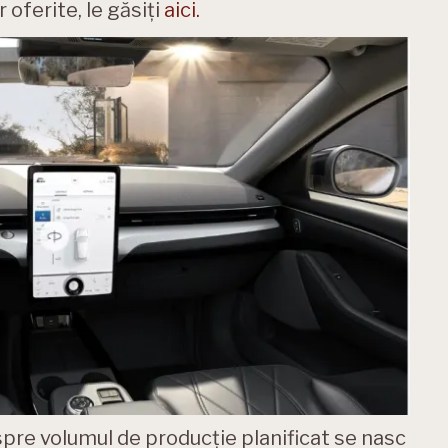
oferite, le găsiți
aici.
re volumul de producție planificat se nasc