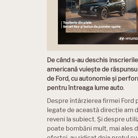
De când s-au deschis inscrieri
americană vuiește de răspunsul 
de Ford, cu autonomie și perfor
pentru întreaga lume
auto
.
Despre întârzierea firmei Ford pe
legate de această direcție am d
reveni la subiect. Și despre uti
poate bombăni mult, mai ales de
ofertei, au ridicat deja prețul cu