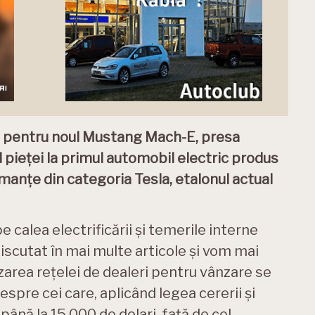
le pentru noul Mustang Mach-E, presa
pieței la primul automobil electric produs
manțe din categoria Tesla, etalonul actual
 calea electrificării și temerile interne
iscutat în mai multe articole și vom mai
lizarea rețelei de dealeri pentru vânzare se
spre cei care, aplicând legea cererii și
 până la 15.000 de dolari, față de cel