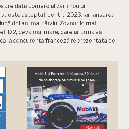
pre data comercializării noului
pt este așteptat pentru 2023, iar lansarea
ducă doi ani mai târziu. Zovnurile mai
el ID.2, ceva mai mare, care ar urma să
lică la concurența franceză reprezentată de