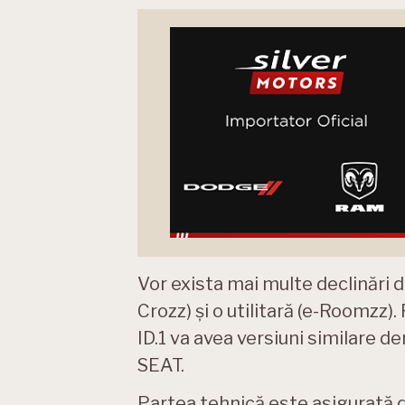
Vor exista mai multe declinări d
Crozz) și o utilitară (e-Roomzz). F
ID.1 va avea versiuni similare de
SEAT.
Partea tehnică este asigurată 