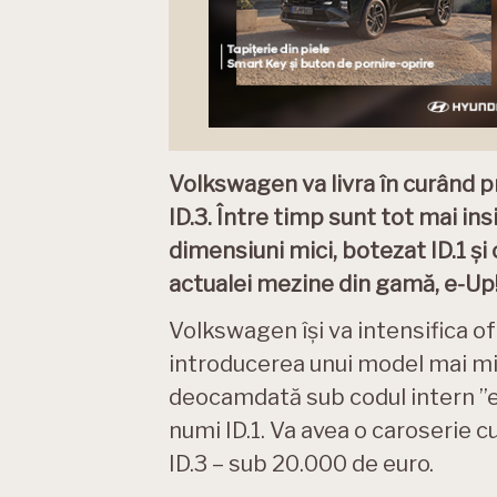
Volkswagen va livra în curând 
ID.3. Între timp sunt tot mai in
dimensiuni mici, botezat ID.1 și
actualei mezine din gamă, e-Up!
Volkswagen își va intensifica o
introducerea unui model mai mic 
deocamdată sub codul intern ”e-Z
numi ID.1. Va avea o caroserie c
ID.3 – sub 20.000 de euro.