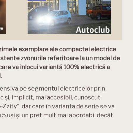
primele exemplare ale compactei electrice
sistente zvonurile referitoare la un model de
 care va înlocui variantă 100% electrică a
.
fensiva pe segmentul electricelor prin
și, implicit, mai accesibil, cunoscut
zity”, dar care în varianta de serie se va
u 5 uși și un preț mult mai abordabil decât