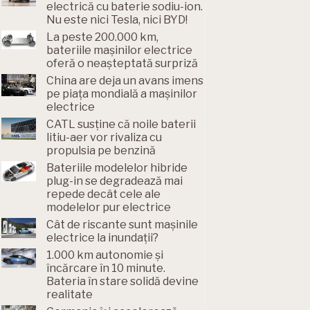
electrică cu baterie sodiu-ion.
Nu este nici Tesla, nici BYD!
La peste 200.000 km,
bateriile mașinilor electrice
oferă o neașteptată surpriză
China are deja un avans imens
pe piața mondială a mașinilor
electrice
CATL susține că noile baterii
litiu-aer vor rivaliza cu
propulsia pe benzină
Bateriile modelelor hibride
plug-in se degradează mai
repede decât cele ale
modelelor pur electrice
Cât de riscante sunt mașinile
electrice la inundații?
1.000 km autonomie și
încărcare în 10 minute.
Bateria în stare solidă devine
realitate