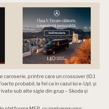
e caroserie, printre care un crossover (ID.1
oarte probabil, la fel ca în cazul lui e-Up!, și
rivate sub alte sigle din grup – Skoda și
de platforma MEB, cu preluarea unor