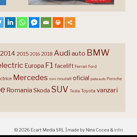
BMW
Audi
2014
auto
2015
2018
2016
F1
electric
Europa
facelift
Ferrari
Ford
Mercedes
oficial
ctrice
noutati
Porsche
mini
piata auto
te
SUV
Romania
vanzari
Skoda
Toyota
Tesla
© 2026 Ecart Media SRL | made by Nina Cocea &
infin