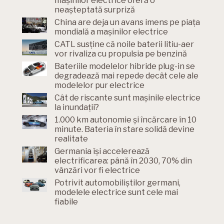
mașinilor electrice oferă o
neașteptată surpriză
China are deja un avans imens pe piața
mondială a mașinilor electrice
CATL susține că noile baterii litiu-aer
vor rivaliza cu propulsia pe benzină
Bateriile modelelor hibride plug-in se
degradează mai repede decât cele ale
modelelor pur electrice
Cât de riscante sunt mașinile electrice
la inundații?
1.000 km autonomie și încărcare în 10
minute. Bateria în stare solidă devine
realitate
Germania își accelerează
electrificarea: până în 2030, 70% din
vânzări vor fi electrice
Potrivit automobiliștilor germani,
modelele electrice sunt cele mai
fiabile