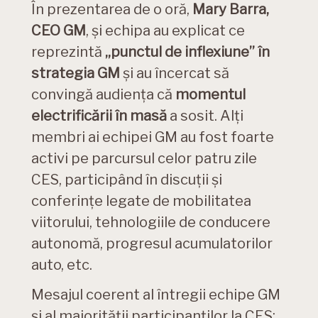
În prezentarea de o oră,
Mary Barra,
CEO GM
, și echipa au explicat ce
reprezintă
„punctul de inflexiune” în
strategia GM
și au încercat să
convingă audiența că
momentul
electrificării în masă
a sosit. Alți
membri ai echipei GM au fost foarte
activi pe parcursul celor patru zile
CES, participând în discuții și
conferințe legate de mobilitatea
viitorului, tehnologiile de conducere
autonomă, progresul acumulatorilor
auto, etc.
Mesajul coerent al întregii echipe GM
și al majorității participanților la CES: