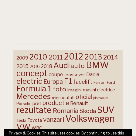
2012
2013
2010
2011
2014
2009
BMW
Audi
auto
2015
2018
2016
concept
coupe
Dacia
crossover
F1
electric
Europa
facelift
Ferrari
Ford
Formula 1
foto
masini electrice
imagini
Mercedes
oficial
noutati
mini
piata auto
productie
Renault
pret
Porsche
rezultate
SUV
Romania
Skoda
Volkswagen
vanzari
Toyota
Tesla
VW
WRC
Privacy & Cookies: This site uses cookies. By continuing to use this