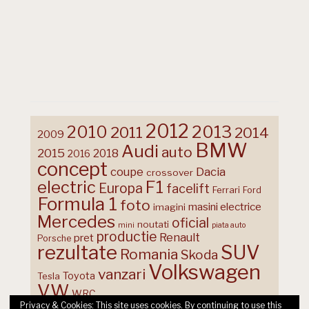
2012
2013
2010
2011
2014
2009
BMW
Audi
auto
2015
2018
2016
concept
coupe
Dacia
crossover
F1
electric
Europa
facelift
Ferrari
Ford
Formula 1
foto
masini electrice
imagini
Mercedes
oficial
noutati
mini
piata auto
productie
Renault
pret
Porsche
rezultate
SUV
Romania
Skoda
Volkswagen
vanzari
Toyota
Tesla
VW
WRC
Privacy & Cookies: This site uses cookies. By continuing to use this