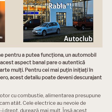
me pentru a putea funcționa, un automobil
, acest aspect banal pare o autentică
rte mulți. Pentru cei mai puțin inițiați în
zero, acest detaliu poate deveni descurajant
 motor cu combustie, alimentarea presupune
… cam atât. Cele electrice au nevoie de
-i drept, durează mai mult. Însă acest