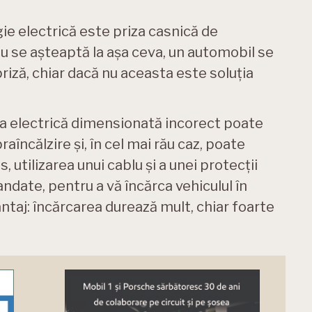
e electrică este priza casnică de
nu se așteaptă la așa ceva, un automobil se
priză, chiar dacă nu aceasta este soluția
ea electrică dimensionată incorect poate
aîncălzire și, în cel mai rău caz, poate
, utilizarea unui cablu și a unei protecții
ndate, pentru a vă încărca vehiculul în
ntaj: încărcarea durează mult, chiar foarte