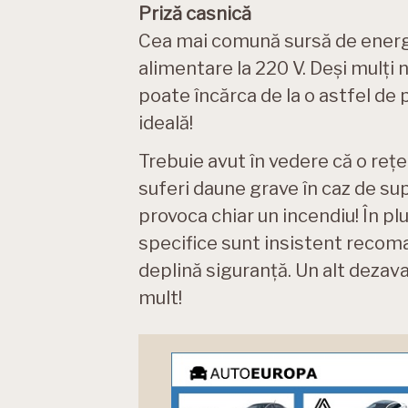
Priză casnică
Cea mai comună sursă de energi
alimentare la 220 V. Deși mulți 
poate încărca de la o astfel de 
ideală!
Trebuie avut în vedere că o reț
suferi daune grave în caz de supr
provoca chiar un incendiu! În plus
specifice sunt insistent recoma
deplină siguranță. Un alt dezava
mult!