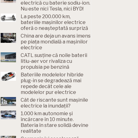
electrică cu baterie sodiu-ion.
Nu este nici Tesla, nici BYD!
La peste 200.000 km,
bateriile mașinilor electrice
oferă o neașteptată surpriză
China are deja un avans imens
pe piața mondială a mașinilor
electrice
CATL susține că noile baterii
litiu-aer vor rivaliza cu
propulsia pe benzină
Bateriile modelelor hibride
plug-in se degradează mai
repede decât cele ale
modelelor pur electrice
Cât de riscante sunt mașinile
electrice la inundații?
1.000 km autonomie și
încărcare în 10 minute.
Bateria în stare solidă devine
realitate