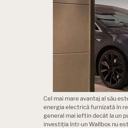
Cel mai mare avantaj al său este
energia electrică furnizată în r
general mai ieftin decât la un p
investiția într-un Wallbox nu e