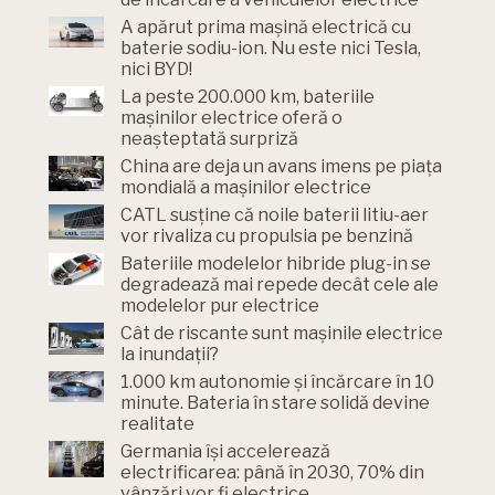
A apărut prima mașină electrică cu
baterie sodiu-ion. Nu este nici Tesla,
nici BYD!
La peste 200.000 km, bateriile
mașinilor electrice oferă o
neașteptată surpriză
China are deja un avans imens pe piața
mondială a mașinilor electrice
CATL susține că noile baterii litiu-aer
vor rivaliza cu propulsia pe benzină
Bateriile modelelor hibride plug-in se
degradează mai repede decât cele ale
modelelor pur electrice
Cât de riscante sunt mașinile electrice
la inundații?
1.000 km autonomie și încărcare în 10
minute. Bateria în stare solidă devine
realitate
Germania își accelerează
electrificarea: până în 2030, 70% din
vânzări vor fi electrice