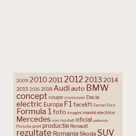
2012
2013
2010
2011
2014
2009
BMW
Audi
auto
2015
2018
2016
concept
coupe
Dacia
crossover
F1
electric
Europa
facelift
Ferrari
Ford
Formula 1
foto
masini electrice
imagini
Mercedes
oficial
noutati
mini
piata auto
productie
Renault
pret
Porsche
rezultate
SUV
Romania
Skoda