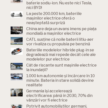
baterie sodiu-ion. Nu este nici Tesla,
nici BYD!
La peste 200.000 km, bateriile
mașinilor electrice oferă o
neașteptată surpriză
China are deja un avans imens pe piața
mondială a mașinilor electrice
CATL susține că noile baterii litiu-aer
vor rivaliza cu propulsia pe benzină
Bateriile modelelor hibride plug-in se
degradează mai repede decât cele ale
modelelor pur electrice
Cât de riscante sunt mașinile electrice
la inundații?
1.000 km autonomie și încărcare în 10
minute. Bateria în stare solidă devine
realitate
Germania își accelerează
electrificarea: până în 2030, 70% din
vânzări vor fi electrice
Potrivit automobiliștilor germani,