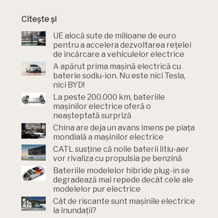
Citește și
UE alocă sute de milioane de euro
pentru a accelera dezvoltarea rețelei
de încărcare a vehiculelor electrice
A apărut prima mașină electrică cu
baterie sodiu-ion. Nu este nici Tesla,
nici BYD!
La peste 200.000 km, bateriile
mașinilor electrice oferă o
neașteptată surpriză
China are deja un avans imens pe piața
mondială a mașinilor electrice
CATL susține că noile baterii litiu-aer
vor rivaliza cu propulsia pe benzină
Bateriile modelelor hibride plug-in se
degradează mai repede decât cele ale
modelelor pur electrice
Cât de riscante sunt mașinile electrice
la inundații?