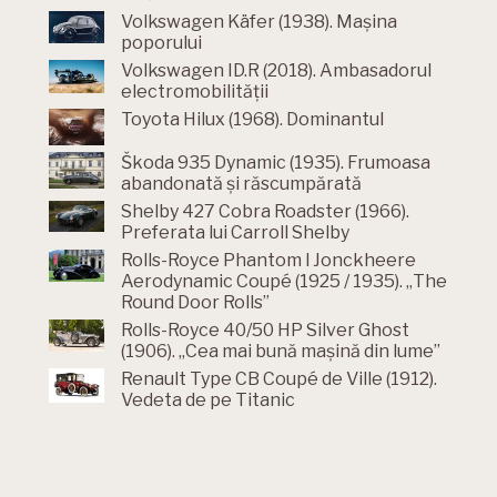
Volkswagen Käfer (1938). Mașina
poporului
Volkswagen ID.R (2018). Ambasadorul
electromobilității
Toyota Hilux (1968). Dominantul
Škoda 935 Dynamic (1935). Frumoasa
abandonată și răscumpărată
Shelby 427 Cobra Roadster (1966).
Preferata lui Carroll Shelby
Rolls-Royce Phantom l Jonckheere
Aerodynamic Coupé (1925 / 1935). „The
Round Door Rolls”
Rolls-Royce 40/50 HP Silver Ghost
(1906). „Cea mai bună mașină din lume”
Renault Type CB Coupé de Ville (1912).
Vedeta de pe Titanic