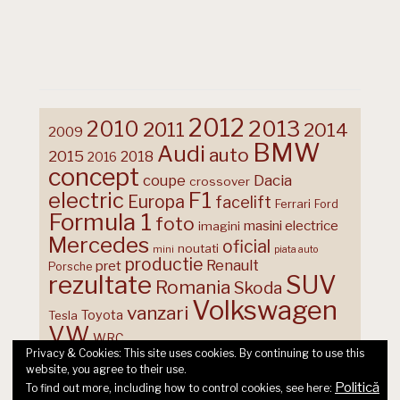
2012
2013
2010
2011
2014
2009
BMW
Audi
auto
2015
2018
2016
concept
coupe
Dacia
crossover
F1
electric
Europa
facelift
Ferrari
Ford
Formula 1
foto
masini electrice
imagini
Mercedes
oficial
noutati
mini
piata auto
productie
Renault
pret
Porsche
rezultate
SUV
Romania
Skoda
Volkswagen
vanzari
Toyota
Tesla
VW
WRC
Privacy & Cookies: This site uses cookies. By continuing to use this
website, you agree to their use.
Politică
To find out more, including how to control cookies, see here: