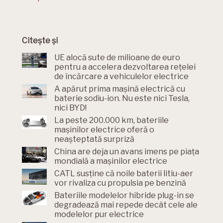
Citește și
UE alocă sute de milioane de euro
pentru a accelera dezvoltarea rețelei
de încărcare a vehiculelor electrice
A apărut prima mașină electrică cu
baterie sodiu-ion. Nu este nici Tesla,
nici BYD!
La peste 200.000 km, bateriile
mașinilor electrice oferă o
neașteptată surpriză
China are deja un avans imens pe piața
mondială a mașinilor electrice
CATL susține că noile baterii litiu-aer
vor rivaliza cu propulsia pe benzină
Bateriile modelelor hibride plug-in se
degradează mai repede decât cele ale
modelelor pur electrice