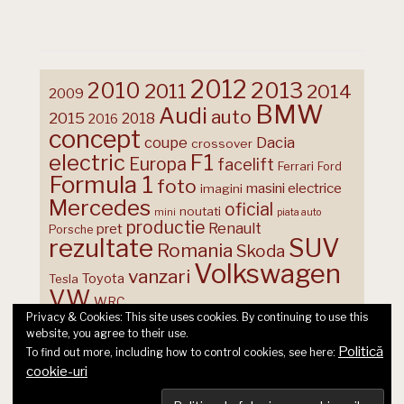
2012
2013
2010
2011
2014
2009
BMW
Audi
auto
2015
2018
2016
concept
coupe
Dacia
crossover
F1
electric
Europa
facelift
Ferrari
Ford
Formula 1
foto
masini electrice
imagini
Mercedes
oficial
noutati
mini
piata auto
productie
Renault
pret
Porsche
rezultate
SUV
Romania
Skoda
Volkswagen
vanzari
Toyota
Tesla
VW
WRC
Privacy & Cookies: This site uses cookies. By continuing to use this
website, you agree to their use.
Politică
To find out more, including how to control cookies, see here:
cookie-uri
© 2026 Ecart Media SRL | made by Nina Cocea &
infin