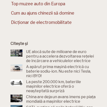
Top muzee auto din Europa
Cum au ajuns chinezii să domine
Dicționar de electromobilitate
Citește și
UE alocă sute de milioane de euro
pentru a accelera dezvoltarea rețelei
de încărcare a vehiculelor electrice
A apărut prima mașină electrică cu
baterie sodiu-ion. Nu este nici Tesla,
nici BYD!
La peste 200.000 km, bateriile
mașinilor electrice oferă o
neașteptată surpriză
China are deja un avans imens pe piața
mondială a mașinilor electrice