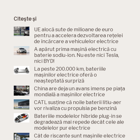
Citește și
UE alocă sute de milioane de euro
pentru a accelera dezvoltarea rețelei
de încărcare a vehiculelor electrice
A apărut prima mașină electrică cu
baterie sodiu-ion. Nu este nici Tesla,
nici BYD!
La peste 200.000 km, bateriile
mașinilor electrice oferă o
neașteptată surpriză
China are deja un avans imens pe piața
mondială a mașinilor electrice
CATL susține că noile baterii litiu-aer
vor rivaliza cu propulsia pe benzină
Bateriile modelelor hibride plug-in se
degradează mai repede decât cele ale
modelelor pur electrice
Cât de riscante sunt mașinile electrice