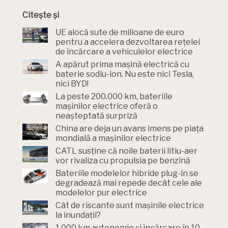
Citește și
UE alocă sute de milioane de euro
pentru a accelera dezvoltarea rețelei
de încărcare a vehiculelor electrice
A apărut prima mașină electrică cu
baterie sodiu-ion. Nu este nici Tesla,
nici BYD!
La peste 200.000 km, bateriile
mașinilor electrice oferă o
neașteptată surpriză
China are deja un avans imens pe piața
mondială a mașinilor electrice
CATL susține că noile baterii litiu-aer
vor rivaliza cu propulsia pe benzină
Bateriile modelelor hibride plug-in se
degradează mai repede decât cele ale
modelelor pur electrice
Cât de riscante sunt mașinile electrice
la inundații?
1.000 km autonomie și încărcare în 10