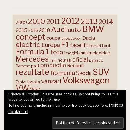
2012
2013
2010
2011
2014
2009
BMW
Audi
auto
2015
2018
2016
concept
coupe
Dacia
crossover
F1
electric
Europa
facelift
Ferrari
Ford
Formula 1
foto
masini electrice
imagini
Mercedes
oficial
noutati
mini
piata auto
productie
Renault
pret
Porsche
rezultate
SUV
Romania
Skoda
Volkswagen
vanzari
Toyota
Tesla
VW
WRC
Privacy & Cookies: This site uses cookies. By continuing to use this
website, you agree to their use.
Politică
To find out more, including how to control cookies, see here:
cookie-uri
© 2026 Ecart Media SRL | made by Nina Cocea &
infin