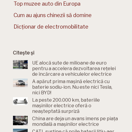
Top muzee auto din Europa
Cum au ajuns chinezii să domine
Dicționar de electromobilitate
Citește și
UE alocă sute de milioane de euro
pentru a accelera dezvoltarea rețelei
de încărcare a vehiculelor electrice
A apărut prima mașină electrică cu
baterie sodiu-ion. Nu este nici Tesla,
nici BYD!
La peste 200.000 km, bateriile
mașinilor electrice oferă o
neașteptată surpriză
China are deja un avans imens pe piața
mondială a mașinilor electrice
CATL susține că noile baterii litiu-aer