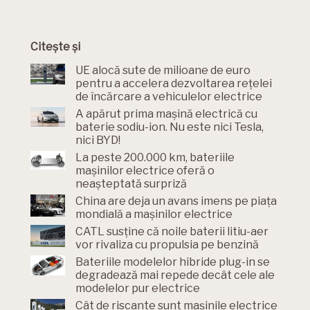
Citește și
UE alocă sute de milioane de euro
pentru a accelera dezvoltarea rețelei
de încărcare a vehiculelor electrice
A apărut prima mașină electrică cu
baterie sodiu-ion. Nu este nici Tesla,
nici BYD!
La peste 200.000 km, bateriile
mașinilor electrice oferă o
neașteptată surpriză
China are deja un avans imens pe piața
mondială a mașinilor electrice
CATL susține că noile baterii litiu-aer
vor rivaliza cu propulsia pe benzină
Bateriile modelelor hibride plug-in se
degradează mai repede decât cele ale
modelelor pur electrice
Cât de riscante sunt mașinile electrice