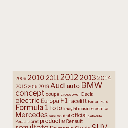
2012
2013
2010
2011
2014
2009
BMW
Audi
auto
2015
2018
2016
concept
coupe
Dacia
crossover
F1
electric
Europa
facelift
Ferrari
Ford
Formula 1
foto
masini electrice
imagini
Mercedes
oficial
noutati
mini
piata auto
productie
Renault
pret
Porsche
rezultate
SUV