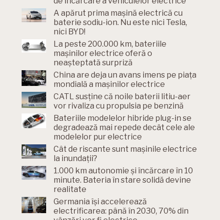
de încărcare a vehiculelor electrice
A apărut prima mașină electrică cu
baterie sodiu-ion. Nu este nici Tesla,
nici BYD!
La peste 200.000 km, bateriile
mașinilor electrice oferă o
neașteptată surpriză
China are deja un avans imens pe piața
mondială a mașinilor electrice
CATL susține că noile baterii litiu-aer
vor rivaliza cu propulsia pe benzină
Bateriile modelelor hibride plug-in se
degradează mai repede decât cele ale
modelelor pur electrice
Cât de riscante sunt mașinile electrice
la inundații?
1.000 km autonomie și încărcare în 10
minute. Bateria în stare solidă devine
realitate
Germania își accelerează
electrificarea: până în 2030, 70% din