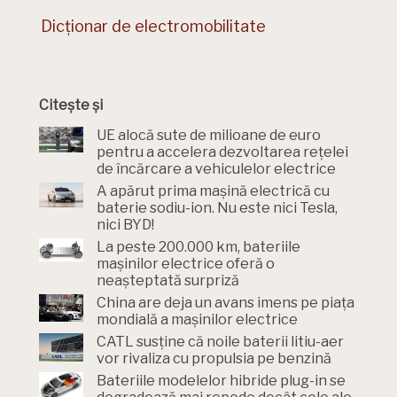
Dicționar de electromobilitate
Citește și
UE alocă sute de milioane de euro
pentru a accelera dezvoltarea rețelei
de încărcare a vehiculelor electrice
A apărut prima mașină electrică cu
baterie sodiu-ion. Nu este nici Tesla,
nici BYD!
La peste 200.000 km, bateriile
mașinilor electrice oferă o
neașteptată surpriză
China are deja un avans imens pe piața
mondială a mașinilor electrice
CATL susține că noile baterii litiu-aer
vor rivaliza cu propulsia pe benzină
Bateriile modelelor hibride plug-in se