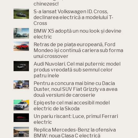
chinezesc!
S-a lansat Volkswagen ID. Cross,
declinarea electrică a modelului T-
Cross
BMW X5 adoptă un nou look și devine
electric
Retras de pe piața europeană, Ford
Mondeo își continuă cariera sub forma
unui crossover
Audi Nuvolari. Cel mai puternic model
produs vreodată sub semnul celor
patru inele
Pentru a concura mai bine cu Dacia
Duster, noul SUV Fiat Grizzly va avea
două versiuni de caroserie
Epiq este cel mai accesibil model
electric de la Skoda
Un pariu riscant: Luce, primul Ferrari
electric
Replica Mercedes-Benz la ofensiva
BMW: noua Clasa C electrică