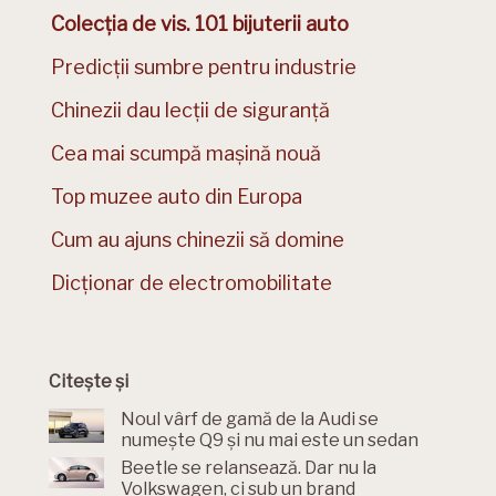
Colecția de vis. 101 bijuterii auto
Predicții sumbre pentru industrie
Chinezii dau lecții de siguranță
Cea mai scumpă mașină nouă
Top muzee auto din Europa
Cum au ajuns chinezii să domine
Dicționar de electromobilitate
Citește și
Noul vârf de gamă de la Audi se
numește Q9 și nu mai este un sedan
Beetle se relansează. Dar nu la
Volkswagen, ci sub un brand