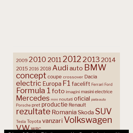
2012
2013
2010
2011
2014
2009
BMW
Audi
auto
2015
2018
2016
concept
coupe
Dacia
crossover
F1
electric
Europa
facelift
Ferrari
Ford
Formula 1
foto
masini electrice
imagini
Mercedes
oficial
noutati
mini
piata auto
productie
Renault
pret
Porsche
rezultate
SUV
Romania
Skoda
Volkswagen
vanzari
Toyota
Tesla
VW
WRC