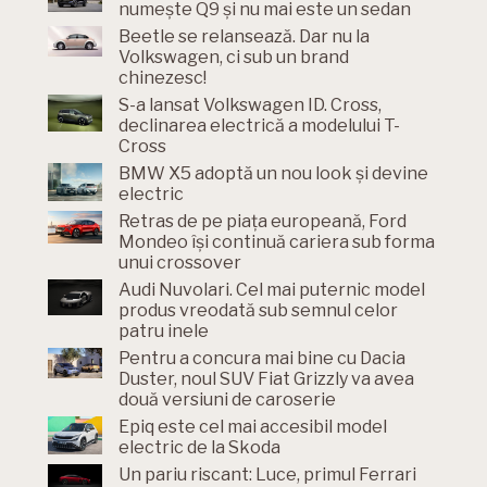
numește Q9 și nu mai este un sedan
Beetle se relansează. Dar nu la
Volkswagen, ci sub un brand
chinezesc!
S-a lansat Volkswagen ID. Cross,
declinarea electrică a modelului T-
Cross
BMW X5 adoptă un nou look și devine
electric
Retras de pe piața europeană, Ford
Mondeo își continuă cariera sub forma
unui crossover
Audi Nuvolari. Cel mai puternic model
produs vreodată sub semnul celor
patru inele
Pentru a concura mai bine cu Dacia
Duster, noul SUV Fiat Grizzly va avea
două versiuni de caroserie
Epiq este cel mai accesibil model
electric de la Skoda
Un pariu riscant: Luce, primul Ferrari