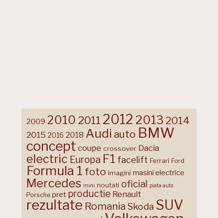
2012
2013
2010
2011
2014
2009
BMW
Audi
auto
2015
2018
2016
concept
coupe
Dacia
crossover
F1
electric
Europa
facelift
Ferrari
Ford
Formula 1
foto
masini electrice
imagini
Mercedes
oficial
noutati
mini
piata auto
productie
Renault
pret
Porsche
rezultate
SUV
Romania
Skoda