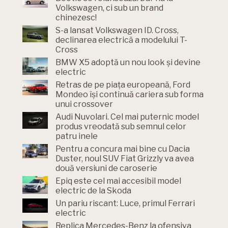
Volkswagen, ci sub un brand
chinezesc!
S-a lansat Volkswagen ID. Cross,
declinarea electrică a modelului T-
Cross
BMW X5 adoptă un nou look și devine
electric
Retras de pe piața europeană, Ford
Mondeo își continuă cariera sub forma
unui crossover
Audi Nuvolari. Cel mai puternic model
produs vreodată sub semnul celor
patru inele
Pentru a concura mai bine cu Dacia
Duster, noul SUV Fiat Grizzly va avea
două versiuni de caroserie
Epiq este cel mai accesibil model
electric de la Skoda
Un pariu riscant: Luce, primul Ferrari
electric
Replica Mercedes-Benz la ofensiva