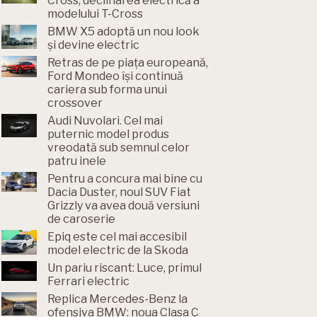
Cross, declinarea electrică a
modelului T-Cross
BMW X5 adoptă un nou look
și devine electric
Retras de pe piața europeană,
Ford Mondeo își continuă
cariera sub forma unui
crossover
Audi Nuvolari. Cel mai
puternic model produs
vreodată sub semnul celor
patru inele
Pentru a concura mai bine cu
Dacia Duster, noul SUV Fiat
Grizzly va avea două versiuni
de caroserie
Epiq este cel mai accesibil
model electric de la Skoda
Un pariu riscant: Luce, primul
Ferrari electric
Replica Mercedes-Benz la
ofensiva BMW: noua Clasa C