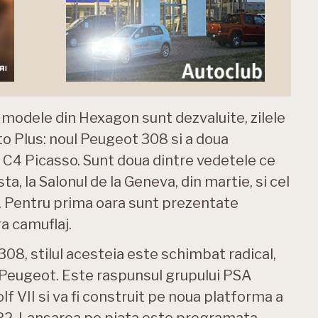
 modele din Hexagon sunt dezvaluite, zilele
to Plus: noul Peugeot 308 si a doua
 C4 Picasso. Sunt doua dintre vedetele ce
a, la Salonul de la Geneva, din martie, si cel
e. Pentru prima oara sunt prezentate
a camuflaj.
08, stilul acesteia este schimbat radical,
 Peugeot. Este raspunsul grupului PSA
f VII si va fi construit pe noua platforma a
P2. Lansarea pe piata este programata