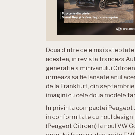
Doua dintre cele mai asteptate
acestea, in revista franceza Au
generatie a minivanului Citroen
urmeaza sa fie lansate anul acest
de la Frankfurt, din septembri
imagini cu cele doua modele far
In privinta compactei Peugeot 3
in conformitate cu noul design
(Peugeot Citroen) la noul VW Gol
grupului francez, denumita EM