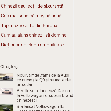
Chinezii dau lecții de siguranță
Cea mai scumpă mașină nouă
Top muzee auto din Europa
Cum au ajuns chinezii să domine
Dicționar de electromobilitate
Citește și
Noul vârf de gamă de la Audi
se numește Q9 și nu mai este
un sedan
Beetle se relansează. Dar nu
la Volkswagen, ci sub un brand
chinezesc!
S-a lansat Volkswagen ID.