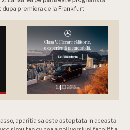
 dupa premiera de la Frankfurt.
casso, aparitia sa este asteptata in aceasta
e simultan cu cea a noii versiuni facelift a