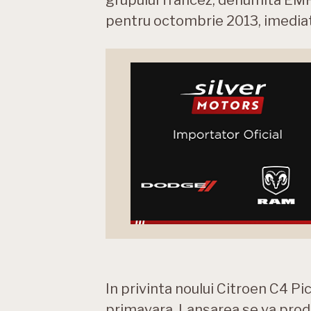
pentru octombrie 2013, imediat
In privinta noului Citroen C4 Pi
primavara. Lansarea se va produc