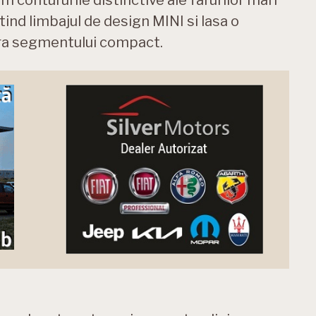
m contururile distinctive ale farurilor mari
tind limbajul de design MINI si lasa o
ra segmentului compact.