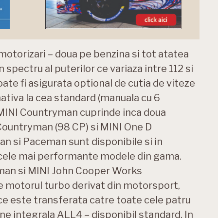
motorizari – doua pe benzina si tot atatea
n spectru al puterilor ce variaza intre 112 si
ate fi asigurata optional de cutia de viteze
nativa la cea standard (manuala cu 6
 MINI Countryman cuprinde inca doua
 Countryman (98 CP) si MINI One D
 si Paceman sunt disponibile si in
cele mai performante modele din gama.
an si MINI John Cooper Works
 motorul turbo derivat din motorsport,
ce este transferata catre toate cele patru
une integrala ALL4 – disponibil standard. In