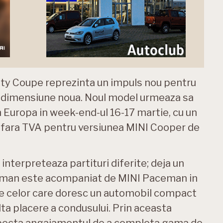
ity Coupe reprezinta un impuls nou pentru
-o dimensiune noua. Noul model urmeaza sa
 Europa in week-end-ul 16-17 martie, cu un
 fara TVA pentru versiunea MINI Cooper de
nterpreteaza partituri diferite; deja un
yman este acompaniat de MINI Paceman in
ele celor care doresc un automobil compact
ta placere a condusului. Prin aceasta
especta angajamentul de a completa gama de