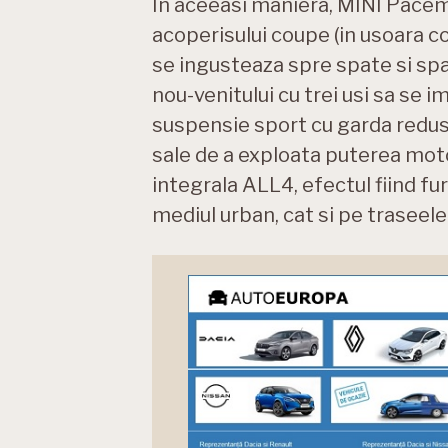
In aceeasi maniera, MINI Pacem
acoperisului coupe (in usoara co
se ingusteaza spre spate si spa
nou-venitului cu trei usi sa se 
suspensie sport cu garda redusa 
sale de a exploata puterea motor
integrala ALL4, efectul fiind fur
mediul urban, cat si pe traseele 