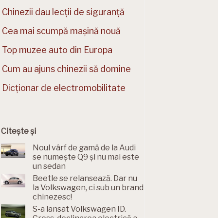
Chinezii dau lecții de siguranță
Cea mai scumpă mașină nouă
Top muzee auto din Europa
Cum au ajuns chinezii să domine
Dicționar de electromobilitate
Citește și
Noul vârf de gamă de la Audi
se numește Q9 și nu mai este
un sedan
Beetle se relansează. Dar nu
la Volkswagen, ci sub un brand
chinezesc!
S-a lansat Volkswagen ID.