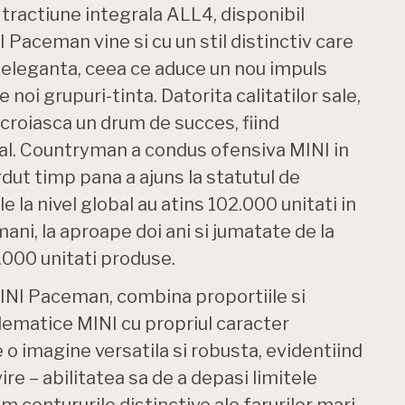
 tractiune integrala ALL4, disponibil
 Paceman vine si cu un stil distinctiv care
si eleganta, ceea ce aduce un nou impuls
noi grupuri-tinta. Datorita calitatilor sale,
croiasca un drum de succes, fiind
ral. Countryman a condus ofensiva MINI in
ut timp pana a ajuns la statutul de
le la nivel global au atins 102.000 unitati in
mani, la aproape doi ani si jumatate de la
.000 unitati produse.
INI Paceman, combina proportiile si
lematice MINI cu propriul caracter
 o imagine versatila si robusta, evidentiind
vire – abilitatea sa de a depasi limitele