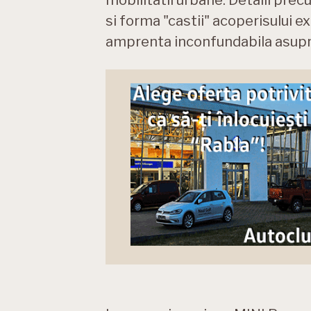
mobilitatii urbane. Detalii precu
si forma "castii" acoperisului ex
amprenta inconfundabila asup