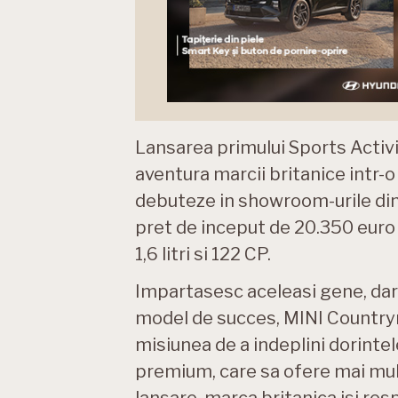
Lansarea primului Sports Activ
aventura marcii britanice intr
debuteze in showroom-urile din
pret de inceput de 20.350 euro
1,6 litri si 122 CP.
Impartasesc aceleasi gene, dar i
model de succes, MINI Countr
misiunea de a indeplini dorint
premium, care sa ofere mai mul
lansare, marca britanica isi r