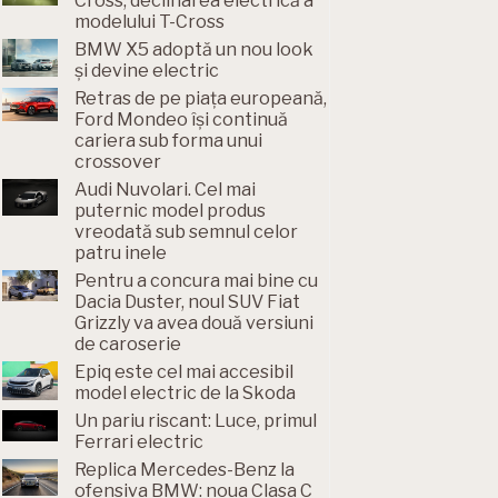
Cross, declinarea electrică a
modelului T-Cross
BMW X5 adoptă un nou look
și devine electric
Retras de pe piața europeană,
Ford Mondeo își continuă
cariera sub forma unui
crossover
Audi Nuvolari. Cel mai
puternic model produs
vreodată sub semnul celor
patru inele
Pentru a concura mai bine cu
Dacia Duster, noul SUV Fiat
Grizzly va avea două versiuni
de caroserie
Epiq este cel mai accesibil
model electric de la Skoda
Un pariu riscant: Luce, primul
Ferrari electric
Replica Mercedes-Benz la
ofensiva BMW: noua Clasa C