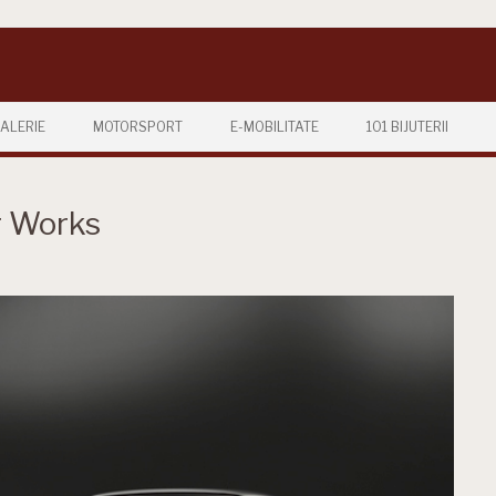
ALERIE
MOTORSPORT
E-MOBILITATE
101 BIJUTERII
r Works