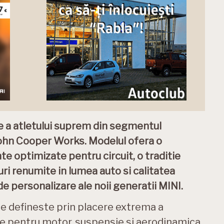
e a atletului suprem din segmentul
John Cooper Works. Modelul ofera o
 optimizate pentru circuit, o traditie
ri renumite in lumea auto si calitatea
de personalizare ale noii generatii MINI.
e defineste prin placere extrema a
e pentru motor, suspensie si aerodinamica