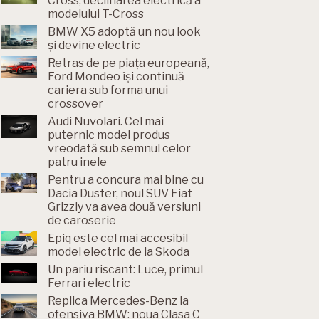
Cross, declinarea electrică a
modelului T-Cross
BMW X5 adoptă un nou look
și devine electric
Retras de pe piața europeană,
Ford Mondeo își continuă
cariera sub forma unui
crossover
Audi Nuvolari. Cel mai
puternic model produs
vreodată sub semnul celor
patru inele
Pentru a concura mai bine cu
Dacia Duster, noul SUV Fiat
Grizzly va avea două versiuni
de caroserie
Epiq este cel mai accesibil
model electric de la Skoda
Un pariu riscant: Luce, primul
Ferrari electric
Replica Mercedes-Benz la
ofensiva BMW: noua Clasa C