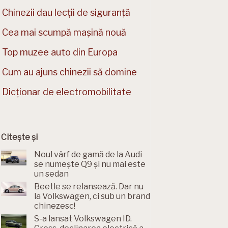
Chinezii dau lecții de siguranță
Cea mai scumpă mașină nouă
Top muzee auto din Europa
Cum au ajuns chinezii să domine
Dicționar de electromobilitate
Citește și
Noul vârf de gamă de la Audi
se numește Q9 și nu mai este
un sedan
Beetle se relansează. Dar nu
la Volkswagen, ci sub un brand
chinezesc!
S-a lansat Volkswagen ID.