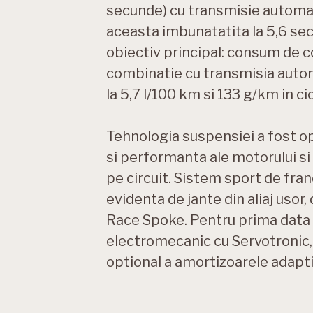
secunde) cu transmisie automata
aceasta imbunatatita la 5,6 se
obiectiv principal: consum de co
combinatie cu transmisia autom
la 5,7 l/100 km si 133 g/km in ci
Tehnologia suspensiei a fost op
si performanta ale motorului s
pe circuit. Sistem sport de fra
evidenta de jante din aliaj usor
Race Spoke. Pentru prima data 
electromecanic cu Servotronic,
optional a amortizoarele adapt