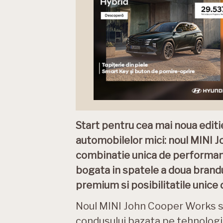
Start pentru cea mai noua editi
automobilelor mici: noul MINI 
combinatie unica de performante
bogata in spatele a doua brandu
premium si posibilitatile unice 
Noul MINI John Cooper Works s
condusului bazata pe tehnologi