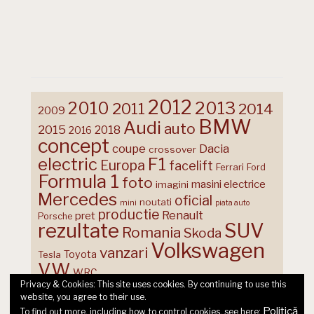
2012
2013
2010
2011
2014
2009
BMW
Audi
auto
2015
2018
2016
concept
coupe
Dacia
crossover
F1
electric
Europa
facelift
Ferrari
Ford
Formula 1
foto
masini electrice
imagini
Mercedes
oficial
noutati
mini
piata auto
productie
Renault
pret
Porsche
rezultate
SUV
Romania
Skoda
Volkswagen
vanzari
Toyota
Tesla
VW
WRC
Privacy & Cookies: This site uses cookies. By continuing to use this
website, you agree to their use.
Politică
To find out more, including how to control cookies, see here: