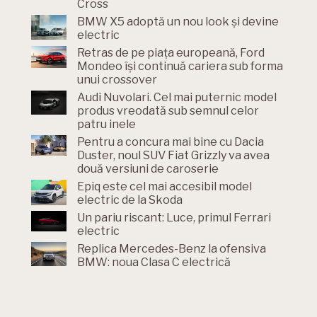
Cross
BMW X5 adoptă un nou look și devine
electric
Retras de pe piața europeană, Ford
Mondeo își continuă cariera sub forma
unui crossover
Audi Nuvolari. Cel mai puternic model
produs vreodată sub semnul celor
patru inele
Pentru a concura mai bine cu Dacia
Duster, noul SUV Fiat Grizzly va avea
două versiuni de caroserie
Epiq este cel mai accesibil model
electric de la Skoda
Un pariu riscant: Luce, primul Ferrari
electric
Replica Mercedes-Benz la ofensiva
BMW: noua Clasa C electrică